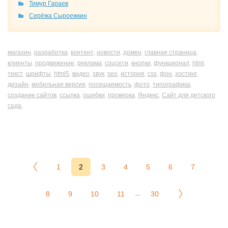
Тимур Гараев
Серёжа Сыроежкин
магазин
разработка
контент
новости
домен
главная страница
,
,
,
,
,
,
клиенты
продвижение
реклама
соцсети
кнопки
функционал
html
,
,
,
,
,
,
,
текст
шрифты
html5
видео
звук
seo
история
css
фон
хостинг
,
,
,
,
,
,
,
,
,
,
дизайн
мобильная версия
посещаемость
фото
типографика
,
,
,
,
,
создание сайтов
ссылка
ошибки
проверка
Яндекс
Сайт для детского
,
,
,
,
,
сада
,
1
2
3
4
5
6
7
8
9
10
11
30
...