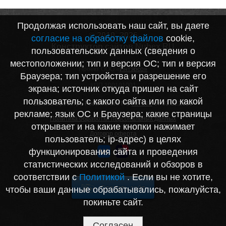
Продолжая использовать наш сайт, вы даете
© 2010–2026
согласие на обработку файлов
cookie,
Конструктор сайтов Nubex.RU
пользовательских данных (сведения о
местоположении; тип и версия ОС; тип и версия
Проект ООО «
Интэрсо»
Браузера; тип устройства и разрешение его
ИНН 1001172170
КПП 100101001
экрана; источник откуда пришел на сайт
пользователь; с какого сайта или по какой
Запись в реестре Российского ПО
№7282
от 03.11.2020
рекламе; язык ОС и Браузера; какие страницы
Политика обработки персональных данных
открывает и на какие кнопки нажимает
Договор оферта
пользователь; ip-адрес) в целях
функционирования сайта и проведения
статистических исследований и обзоров в
соответствии с
Политикой
. Если вы не хотите,
Создать сайт
чтобы ваши данные обрабатывались, пожалуйста,
покиньте сайт.
Согласен