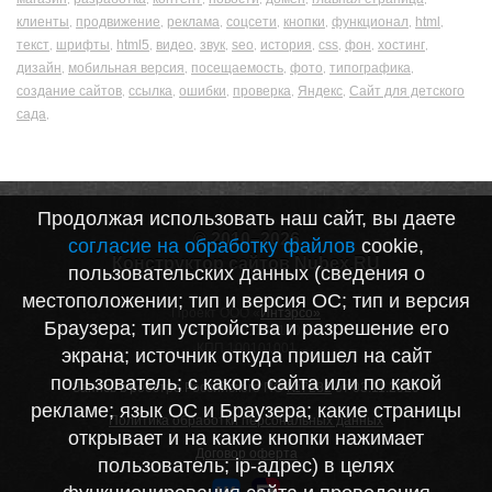
клиенты
продвижение
реклама
соцсети
кнопки
функционал
html
,
,
,
,
,
,
,
текст
шрифты
html5
видео
звук
seo
история
css
фон
хостинг
,
,
,
,
,
,
,
,
,
,
дизайн
мобильная версия
посещаемость
фото
типографика
,
,
,
,
,
создание сайтов
ссылка
ошибки
проверка
Яндекс
Сайт для детского
,
,
,
,
,
сада
,
Продолжая использовать наш сайт, вы даете
© 2010–2026
согласие на обработку файлов
cookie,
Конструктор сайтов Nubex.RU
пользовательских данных (сведения о
местоположении; тип и версия ОС; тип и версия
Проект ООО «
Интэрсо»
Браузера; тип устройства и разрешение его
ИНН 1001172170
КПП 100101001
экрана; источник откуда пришел на сайт
пользователь; с какого сайта или по какой
Запись в реестре Российского ПО
№7282
от 03.11.2020
рекламе; язык ОС и Браузера; какие страницы
Политика обработки персональных данных
открывает и на какие кнопки нажимает
Договор оферта
пользователь; ip-адрес) в целях