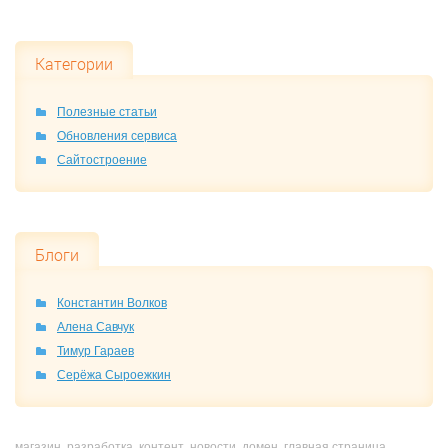
Категории
Полезные статьи
Обновления сервиса
Сайтостроение
Блоги
Константин Волков
Алена Савчук
Тимур Гараев
Серёжа Сыроежкин
магазин
разработка
контент
новости
домен
главная страница
,
,
,
,
,
,