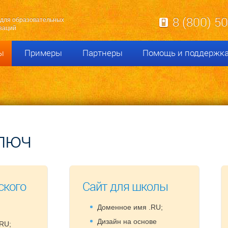
8 (800) 5
для образовательных
заций
ы
Примеры
Партнеры
Помощь и поддержк
люч
ского
Сайт для школы
Доменное имя .RU;
Дизайн на основе
RU;