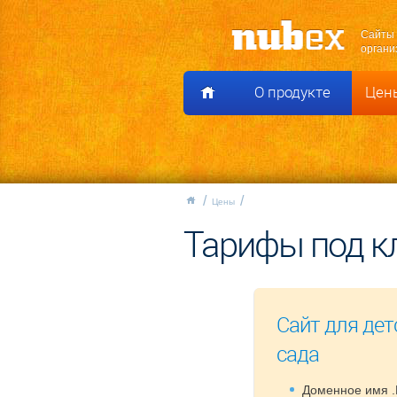
Сайты 
органи
О продукте
Цен
Цены
Тарифы под к
Сайт для дет
сада
Доменное имя .