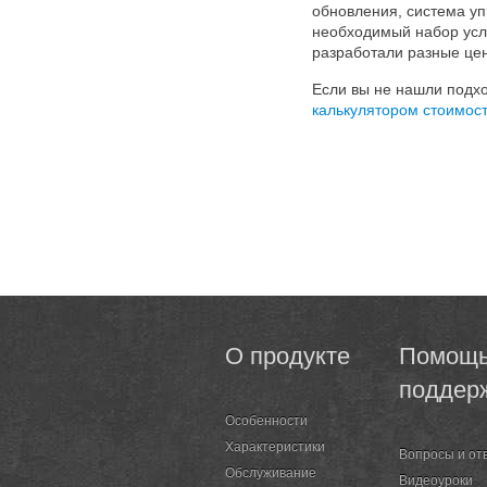
обновления, система уп
необходимый набор услу
разработали разные це
Если вы не нашли подх
калькулятором стоимост
О продукте
Помощь
поддер
Особенности
Характеристики
Вопросы и от
Обслуживание
Видеоуроки