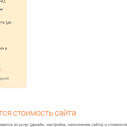
RU;
ве
та (до
ия в
.
 дней
тся стоимость сайта
вается из услуг (дизайн, настройка, наполнение сайта) и стоимос