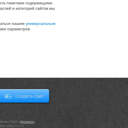
 есть пакетами содержащими
аслей и категорий сайтов мы
оваться нашим
универсальным
вами параметров.
Создать сайт
Проект ООО «
Интэрсо»
ИНН 1001172170