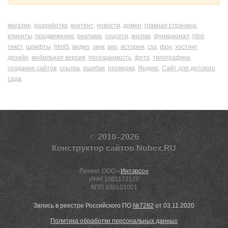
магазин
разработка
контент
новости
домен
главная страница
,
,
,
,
,
,
клиенты
продвижение
реклама
соцсети
кнопки
функционал
html
,
,
,
,
,
,
,
текст
шрифты
html5
видео
звук
seo
история
css
фон
хостинг
,
,
,
,
,
,
,
,
,
,
дизайн
мобильная версия
посещаемость
фото
типографика
,
,
,
,
,
создание сайтов
ссылка
ошибки
проверка
Яндекс
Сайт для детского
,
,
,
,
,
сада
,
© 2010–2026
Конструктор сайтов Nubex.RU
Проект ООО «
Интэрсо»
ИНН 1001172170
КПП 100101001
Запись в реестре Российского ПО
№7282
от 03.11.2020
Политика обработки персональных данных