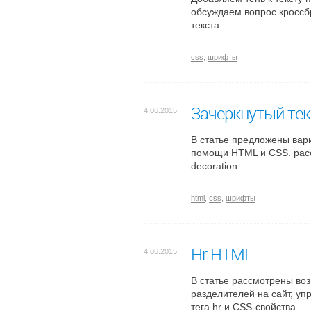
обсуждаем вопрос кроссб
текста.
css
,
шрифты
Зачеркнутый те
4.06.2015
В статье предложены вари
помощи HTML и CSS. рассмо
decoration.
html
,
css
,
шрифты
Hr HTML
4.06.2015
В статье рассмотрены во
разделителей на сайт, у
тега hr и CSS-свойства.