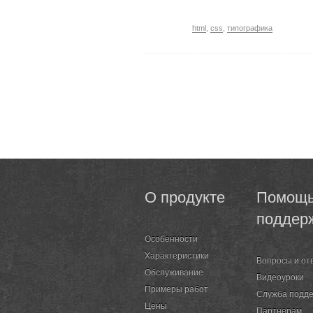
html
,
css
,
типографика
О продукте
Помощь
поддер
Особенности
Характеристики
Вопросы и от
Обслуживание
Видеоуроки
Примеры работ
Служба подд
Цены
Партнерам