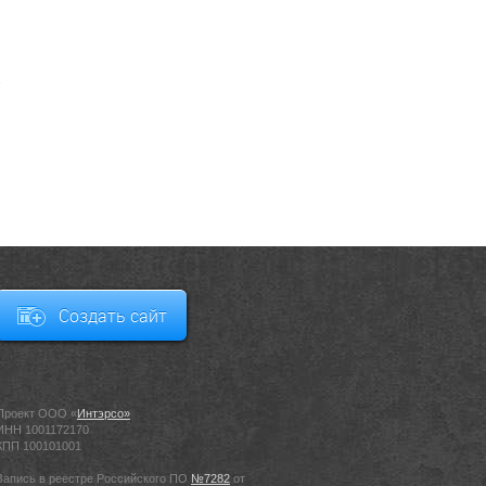
Создать сайт
Проект ООО «
Интэрсо»
ИНН 1001172170
КПП 100101001
Запись в реестре Российского ПО
№7282
от