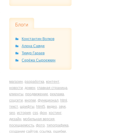
Блоги
Константин Волков
Алена Савчук
Тимур Гараев
Серёжа Сыроежкин
магазин
разработка
контент
,
,
,
новости
домен
главная страница
,
,
,
клиенты
продвижение
реклама
,
,
,
соцсети
кнопки
функционал
html
,
,
,
,
текст
шрифты
html5
видео
звук
,
,
,
,
,
seo
история
css
фон
хостинг
,
,
,
,
,
дизайн
мобильная версия
,
,
посещаемость
фото
типографика
,
,
,
создание сайтов
ссылка
ошибки
,
,
,