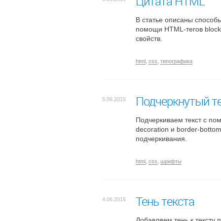
Цитата HTML
В статье описаны способы
помощи HTML-тегов block
свойств.
html
,
css
,
типографика
Подчеркнутый т
5.06.2015
Подчеркиваем текст с пом
decoration и border-bott
подчеркивания.
html
,
css
,
шрифты
Тень текста
4.06.2015
Добавляем тень к тексту 