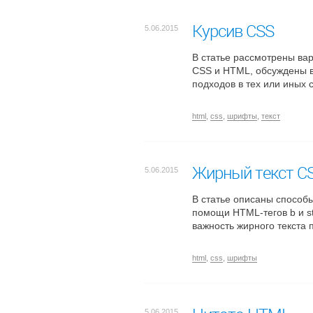
Курсив CSS
5.06.2015
В статье рассмотрены вар
CSS и HTML, обсуждены 
подходов в тех или иных 
html
,
css
,
шрифты
,
текст
Жирный текст C
5.06.2015
В статье описаны способ
помощи HTML-тегов b и st
важность жирного текста 
html
,
css
,
шрифты
5.06.2015