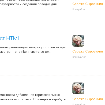
Сережа Сыроежкин
раузерности и создания обводки для
Копирайтер
кст HTML
анты реализации зачеркнутого текста при
Сережа Сыроежкин
трен тег strike и свойство text-
Копирайтер
зможности добавления горизонтальных
Сережа Сыроежкин
правления их стилями. Приведены атрибуты
Копирайтер