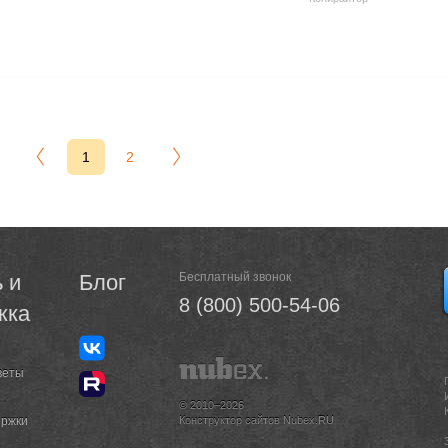
1
2
 и
Блог
Бесплатный звонок
8 (800) 500-54-06
жка
веты
© 2010–2026
ержки
Конструктор сайтов Nubex.RU