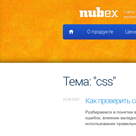
Сайты 
органи
О продукте
Цен
Тема: "css"
Как проверить с
10.06.2015
Разбираемся в понятии 
ошибок, влиянии валидно
использовании правильн