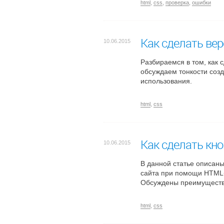
html
,
css
,
проверка
,
ошибки
Как сделать ве
10.06.2015
Разбираемся в том, как 
обсуждаем тонкости соз
использования.
html
,
css
Как сделать кно
10.06.2015
В данной статье описаны
сайта при помощи HTML+C
Обсуждены преимуществ
html
,
css