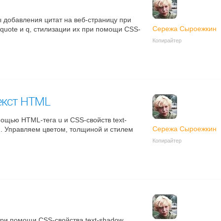
 добавления цитат на веб-страницу при
Сережа Сыроежкин
quote и q, стилизации их при помощи CSS-
Копирайтер
екст HTML
ощью HTML-тега u и CSS-свойств text-
Сережа Сыроежкин
om. Управляем цветом, толщиной и стилем
Копирайтер
при помощи CSS-свойства text-shadow,