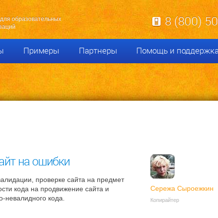
8 (800) 5
для образовательных
заций
ы
Примеры
Партнеры
Помощь и поддержк
айт на ошибки
валидации, проверке сайта на предмет
Сережа Сыроежкин
сти кода на продвижение сайта и
о-невалидного кода.
Копирайтер