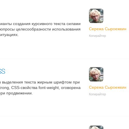
ианты создания курсивного текста силами
Сережа Сыроежкин
вопросы целесообразности использования
ситуациях.
Копирайтер
SS
ы выделения текста жирным шрифтом при
Сережа Сыроежкин
rong, CSS-свойства font-weight, оговорена
при продвижении.
Копирайтер