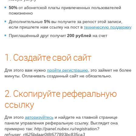
50%
от абонетской платы привлеченных пользователей
пожизненно
Дополнительные
5%
вы получите за репост этой записи,
если пришлете нам ссылку на пост в
техническую поддержку
Приглашённый друг получит
200 рублей
на счет
1. Создайте свой сайт
Для этого вам нужно
пройти регистрацию
, это займет не более
минуты. Оплачивать созданный сайт не обязательно.
2. Скопируйте реферальную
ссылку
Для этого
авторизуйтесь
и найдите на главной странице
панели управления реферальную ссылку. Выглядит она
примерно так:
http://panel.nubex.ru/registration?
ref=user_rt625bdaar0t8t577893bc835ca3