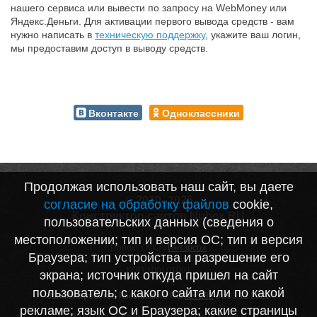
нашего сервиса или вывести по запросу на WebMoney или
Яндекс.Деньги. Для активации первого вывода средств - вам
нужно написать в
техническую поддержку
, укажите ваш логин,
мы предоставим доступ в выводу средств.
Вконтакте
Одноклассники
Продолжая использовать наш сайт, вы даете
© 2010–2026
согласие на обработку файлов
cookie,
Конструктор сайтов Nubex.RU
пользовательских данных (сведения о
местоположении; тип и версия ОС; тип и версия
Проект ООО «
Интэрсо»
Браузера; тип устройства и разрешение его
ИНН 1001172170
КПП 100101001
экрана; источник откуда пришел на сайт
пользователь; с какого сайта или по какой
Запись в реестре Российского ПО
№7282
от 03.11.2020
рекламе; язык ОС и Браузера; какие страницы