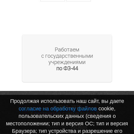
Работаем
с государственными
учреждениями
по ФЗ-44
Продолжая использовать наш сайт, вы даете
© 2010–2026
согласие на обработку файлов
cookie,
Конструктор сайтов Nubex.RU
пользовательских данных (сведения о
местоположении; тип и версия ОС; тип и версия
Проект ООО «
Интэрсо»
Браузера; тип устройства и разрешение его
ИНН 1001172170