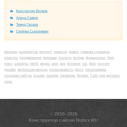
Константин Волков
Алена Савчук
Тимур Гараев
Серёжа Сыроежкин
магазин
разработка
контент
новости
домен
главная страница
,
,
,
,
,
,
клиенты
продвижение
реклама
соцсети
кнопки
функционал
html
,
,
,
,
,
,
,
текст
шрифты
html5
видео
звук
seo
история
css
фон
хостинг
,
,
,
,
,
,
,
,
,
,
дизайн
мобильная версия
посещаемость
фото
типографика
,
,
,
,
,
создание сайтов
ссылка
ошибки
проверка
Яндекс
Сайт для детского
,
,
,
,
,
сада
,
© 2010–2026
Конструктор сайтов Nubex.RU