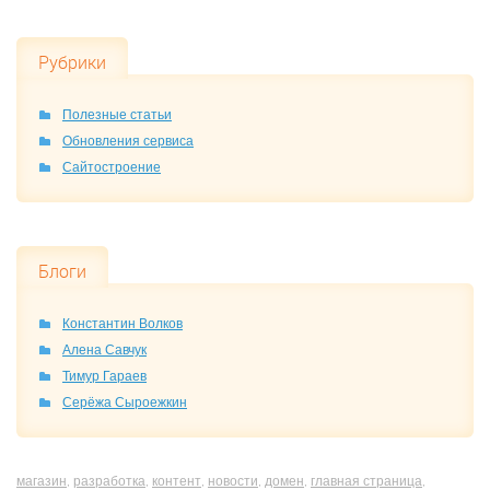
Рубрики
Полезные статьи
Обновления сервиса
Сайтостроение
Блоги
Константин Волков
Алена Савчук
Тимур Гараев
Серёжа Сыроежкин
магазин
разработка
контент
новости
домен
главная страница
,
,
,
,
,
,