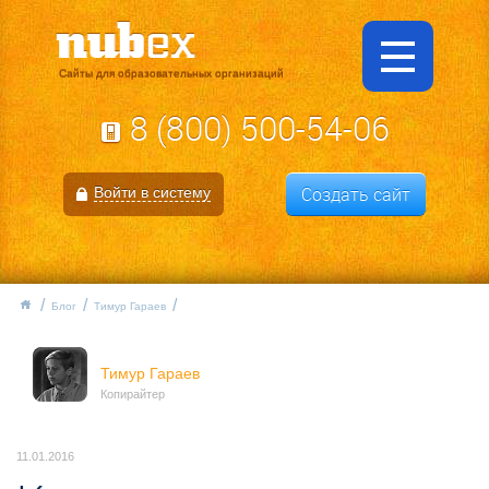
Сайты для образовательных организаций
8 (800) 500-54-06
Создать сайт
Войти в систему
Блог
Тимур Гараев
Тимур Гараев
Копирайтер
11.01.2016