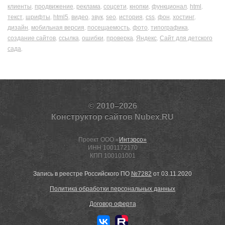
клиенты
продвижение
реклама
соцсети
кнопки
функционал
html
,
,
,
,
,
,
,
текст
шрифты
html5
видео
звук
seo
история
css
фон
хостинг
,
,
,
,
,
,
,
,
,
,
дизайн
мобильная версия
посещаемость
фото
типографика
,
,
,
,
,
создание сайтов
ссылка
ошибки
проверка
Яндекс
Сайт для детского
,
,
,
,
,
сада
,
© 2010–2026
Конструктор сайтов Nubex.RU
Проект ООО «
Интэрсо»
ИНН 1001172170
КПП 100101001
Запись в реестре Российского ПО
№7282
от 03.11.2020
Политика обработки персональных данных
Договор оферта