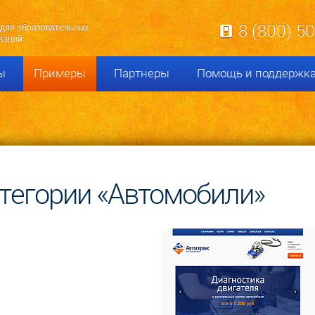
8 (800) 5
для образовательных
заций
ы
Примеры
Партнеры
Помощь и поддержк
тегории «Автомобили»