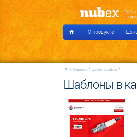
Сайты 
органи
О продукте
Цен
Примеры
Шаблоны сайтов
Шаблоны в ка