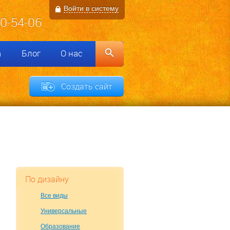
Войти в систему
00-54-06
а
Блог
О нас
Создать сайт
По дизайну
Все виды
Универсальные
Образование