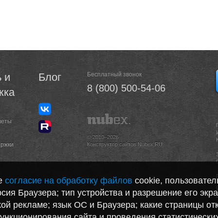
 и
Блог
Бесплатный звонок
8 (800) 500-54-06
жка
веты
© 2010–2026
ержки
Конструктор сайтов Nubex.RU
те
согласие на обработку файлов
cookie, пользовател
сия Браузера; тип устройства и разрешение его экра
акой рекламе; язык ОС и Браузера; какие страницы от
функционирования сайта и проведения статистически