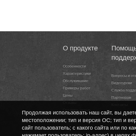
О продукте
Помощь
поддер
Особенности
Характеристики
Вопросы и от
Обслуживание
Видеоуроки
Примеры работ
Служба подд
Цены
Партнерам
Отзывы
Контакты
Оставить отзыв
Продолжая использовать наш сайт, вы дае
местоположении; тип и версия ОС; тип и вер
сайт пользователь; с какого сайта или по к
нажимает пользователь; ip-адрес) в целях 