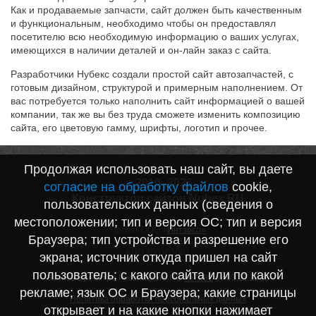
Как и продаваемые запчасти, сайт должен быть качественным
и функциональным, необходимо чтобы он предоставлял
посетителю всю необходимую информацию о ваших услугах,
имеющихся в наличии деталей и он-лайн заказ с сайта.
Разработчики Нубекс создали простой сайт автозапчастей, с
готовым дизайном, структурой и примерным наполнением. От
вас потребуется только наполнить сайт информацией о вашей
компании, так же вы без труда сможете изменить композицию
сайта, его цветовую гамму, шрифты, логотип и прочее.
Продолжая использовать наш сайт, вы даете
© 2010–2026
согласие на обработку файлов
cookie,
Конструктор сайтов Nubex.RU
пользовательских данных (сведения о
местоположении; тип и версия ОС; тип и версия
Проект ООО «
Интэрсо»
Браузера; тип устройства и разрешение его
ИНН 1001172170
КПП 100101001
экрана; источник откуда пришел на сайт
пользователь; с какого сайта или по какой
Запись в реестре Российского ПО
№7282
от 03.11.2020
рекламе; язык ОС и Браузера; какие страницы
Политика обработки персональных данных
открывает и на какие кнопки нажимает