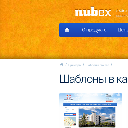
Сайты 
органи
О продукте
Цен
Примеры
Шаблоны сайтов
Шаблоны в ка