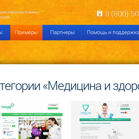
8 (800) 5
для образовательных
заций
ы
Примеры
Партнеры
Помощь и поддержк
тегории «Медицина и здор