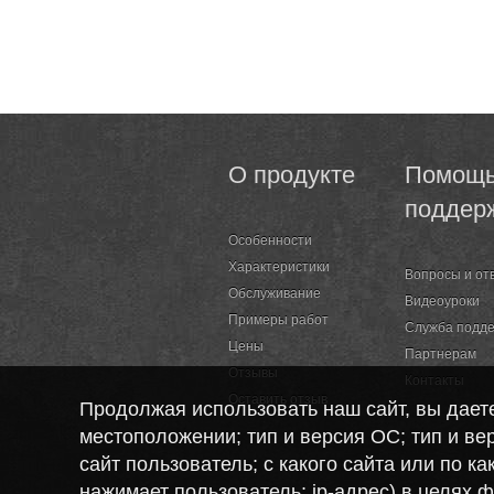
О продукте
Помощь
поддер
Особенности
Характеристики
Вопросы и от
Обслуживание
Видеоуроки
Примеры работ
Служба подд
Цены
Партнерам
Отзывы
Контакты
Оставить отзыв
Продолжая использовать наш сайт, вы дае
местоположении; тип и версия ОС; тип и вер
сайт пользователь; с какого сайта или по к
нажимает пользователь; ip-адрес) в целях 