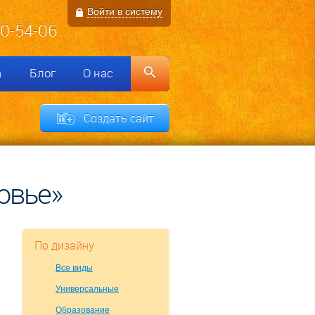
Войти в систему
00-54-06
а
Блог
О нас
Создать сайт
овье»
По дизайну
Все виды
Универсальные
Образование