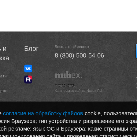
 и
Блог
Бесплатный звонок
8 (800) 500-54-06
жка
веты
© 2010–2026
ержки
Конструктор сайтов Nubex.RU
те
согласие на обработку файлов
cookie, пользовател
сия Браузера; тип устройства и разрешение его экра
акой рекламе; язык ОС и Браузера; какие страницы от
функционирования сайта и проведения статистически