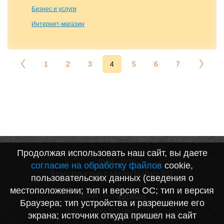
Бизнес и услуги
Интернет-магазин
1
2
3
4
5
6
7
Продолжая использовать наш сайт, вы даете
© 2010–2026
согласие на обработку файлов
cookie,
Конструктор сайтов Nubex.RU
пользовательских данных (сведения о
местоположении; тип и версия ОС; тип и версия
Проект ООО «
Интэрсо»
Браузера; тип устройства и разрешение его
ИНН 1001172170
КПП 100101001
экрана; источник откуда пришел на сайт