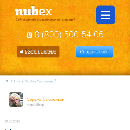
Сайты для образовательных организаций
8 (800) 500-54-06
Создать сайт
Войти в систему
Блог
Серёжа Сыроежкин
Серёжа Сыроежкин
Копирайтер
10.06.2015