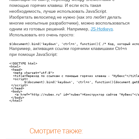
помощью горячих клавиш. И если есть такая
необходимость, лучше использовать JavaScript.
Изобретать велосипед не нужно (как это любят делать
многие неопытные разработчики), можно воспользоваться
одним из готовых решений. Например,
JS-Hotkeys
.
Использовать его очень просто:
$(document).bind('keydown', 'ctrl+n', function(){ /* Код, который исп
Например, активация ссылки горячими клавишами Ctrl+n
при помощи JavaScript:
<!DOCTYPE html>

<html>

 <head>

  <meta charset="utf-8">

  <title>Переход по ссылкам с помощью горячих клавиш - "Нубекс"</title
  <script>

	$(document).bind('keydown', 'ctrl+n', function(){document.getElementById('nubex').click();});

 </script>

 </head>

 <body>

   <a href="http://nubex.ru" id="nubex">Конструктор сайтов "Нубекс"</a
 </body>

</html>
Смотрите также: