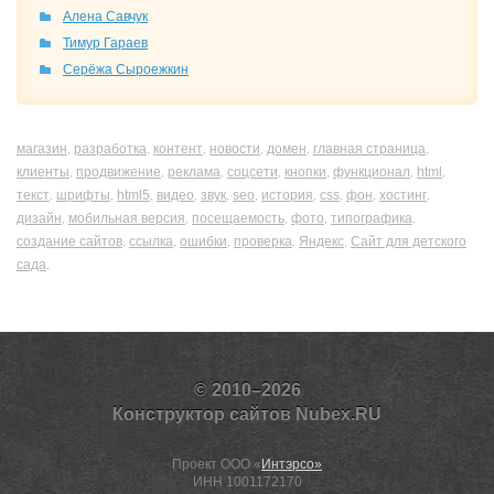
Алена Савчук
Тимур Гараев
Серёжа Сыроежкин
магазин
разработка
контент
новости
домен
главная страница
,
,
,
,
,
,
клиенты
продвижение
реклама
соцсети
кнопки
функционал
html
,
,
,
,
,
,
,
текст
шрифты
html5
видео
звук
seo
история
css
фон
хостинг
,
,
,
,
,
,
,
,
,
,
дизайн
мобильная версия
посещаемость
фото
типографика
,
,
,
,
,
создание сайтов
ссылка
ошибки
проверка
Яндекс
Сайт для детского
,
,
,
,
,
сада
,
© 2010–2026
Конструктор сайтов Nubex.RU
Проект ООО «
Интэрсо»
ИНН 1001172170