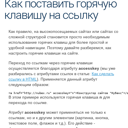
Как поставить горячую
клавишу на ссылку
Как правило, на высокопосещаемых сайтах или сайтах со
сложной структурой становится просто необходимым
использование горячих клавиш для более простой и
удобной навигации. Поэтому давайте разберемся, как
настроить горячие клавиши на сайте.
Переход по ссылкам через горячие клавиши
осуществляется благодаря атрибуту
accesskey
(мы уже
разбирались с атрибутами ссылок в статье:
Как сделать
ссылку в HTML
). Применяется данный атрибут
следующим образом:
<a href="http://nubex.ru" accesskey="n">Конструктор сайтов "Нубекс"</
В этом примере используется горячая клавиша
n
для
перехода по ссылке.
Атрибут
accesskey
может применяться не только к
ссылкам, но и к другим элементам (картинка, кнопка,
текстовое поле, флажок и т.д.). Его действие -