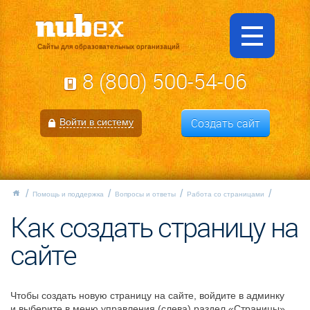
Сайты для образовательных организаций
8 (800) 500-54-06
Создать сайт
Войти в систему
Помощь и поддержка
Вопросы и ответы
Работа со страницами
Как создать страницу на
сайте
Чтобы создать новую страницу на сайте, войдите в админку
и выберите в меню управления (слева) раздел «Страницы».