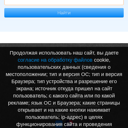
Найти
Продолжая использовать наш сайт, вы даете
© 2010–2026
согласие на обработку файлов
cookie,
Конструктор сайтов Nubex.RU
пользовательских данных (сведения о
местоположении; тип и версия ОС; тип и версия
Проект ООО «
Интэрсо»
Браузера; тип устройства и разрешение его
ИНН 1001172170
КПП 100101001
экрана; источник откуда пришел на сайт
пользователь; с какого сайта или по какой
Запись в реестре Российского ПО
№7282
от 03.11.2020
рекламе; язык ОС и Браузера; какие страницы
Политика обработки персональных данных
открывает и на какие кнопки нажимает
Договор оферта
пользователь; ip-адрес) в целях
функционирования сайта и проведения