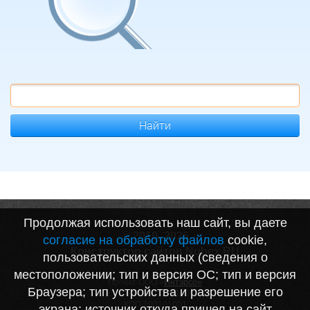
Найти
Продолжая использовать наш сайт, вы даете
© 2010–2026
согласие на обработку файлов
cookie,
Конструктор сайтов Nubex.RU
пользовательских данных (сведения о
местоположении; тип и версия ОС; тип и версия
Проект ООО «
Интэрсо»
Браузера; тип устройства и разрешение его
ИНН 1001172170
КПП 100101001
экрана; источник откуда пришел на сайт