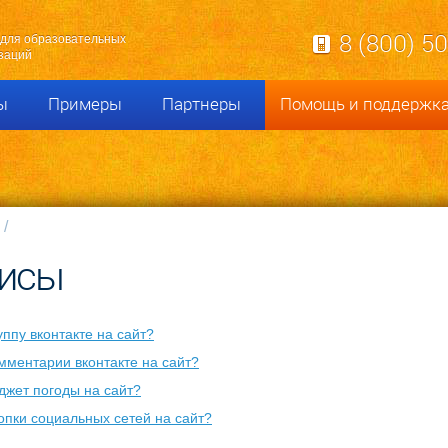
8 (800) 5
для образовательных
заций
ы
Примеры
Партнеры
Помощь и поддержк
висы
уппу вконтакте на сайт?
мментарии вконтакте на сайт?
джет погоды на сайт?
опки социальных сетей на сайт?