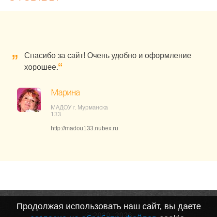
Спасибо за сайт! Очень удобно и оформление
хорошее.
Марина
МАДОУ г. Мурманска
133
http://madou133.nubex.ru
Продолжая использовать наш сайт, вы даете
© 2010–2026