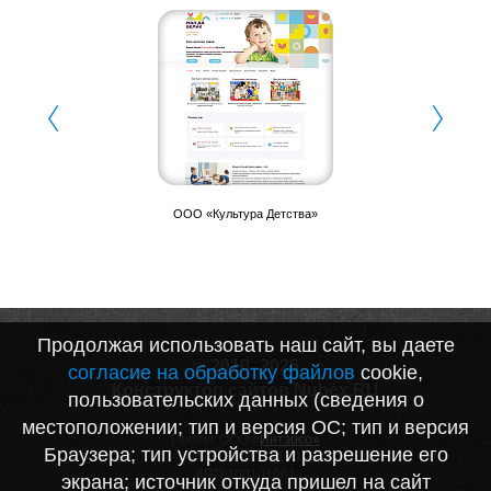
ООО «Культура Детства»
Продолжая использовать наш сайт, вы даете
© 2010–2026
согласие на обработку файлов
cookie,
Конструктор сайтов Nubex.RU
пользовательских данных (сведения о
местоположении; тип и версия ОС; тип и версия
Проект ООО «
Интэрсо»
Браузера; тип устройства и разрешение его
ИНН 1001172170
КПП 100101001
экрана; источник откуда пришел на сайт