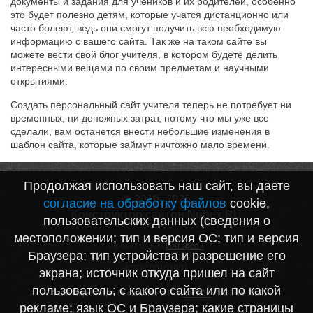
документы и задания для учеников и их родителей, особенно
это будет полезно детям, которые учатся дистанционно или
часто болеют, ведь они смогут получить всю необходимую
информацию с вашего сайта. Так же на таком сайте вы
можете вести свой блог учителя, в котором будете делить
интересными вещами по своим предметам и научными
открытиями.
Создать персональный сайт учителя теперь не потребует ни
временных, ни денежных затрат, потому что мы уже все
сделали, вам останется внести небольшие изменения в
шаблон сайта, которые займут ничтожно мало времени.
Продолжая использовать наш сайт, вы даете
© 2010–2026
согласие на обработку файлов
cookie,
Конструктор сайтов Nubex.RU
пользовательских данных (сведения о
местоположении; тип и версия ОС; тип и версия
Проект ООО «
Интэрсо»
Браузера; тип устройства и разрешение его
ИНН 1001172170
КПП 100101001
экрана; источник откуда пришел на сайт
пользователь; с какого сайта или по какой
Запись в реестре Российского ПО
№7282
от 03.11.2020
рекламе; язык ОС и Браузера; какие страницы