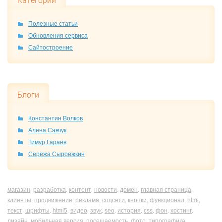
Категории
Полезные статьи
Обновления сервиса
Сайтостроение
Блоги
Константин Волков
Алена Савчук
Тимур Гараев
Серёжа Сыроежкин
магазин
разработка
контент
новости
домен
главная страница
,
,
,
,
,
,
клиенты
продвижение
реклама
соцсети
кнопки
функционал
html
,
,
,
,
,
,
,
текст
шрифты
html5
видео
звук
seo
история
css
фон
хостинг
,
,
,
,
,
,
,
,
,
,
дизайн
мобильная версия
посещаемость
фото
типографика
,
,
,
,
,