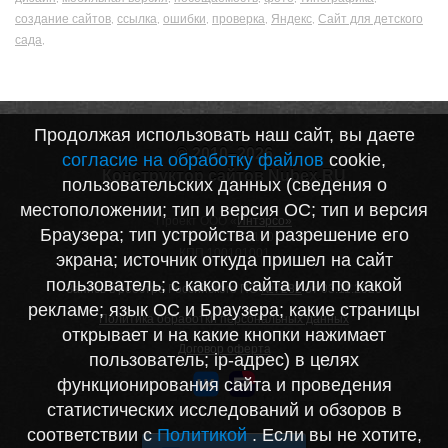
создание сайтов
ссылка
ошибки
проверка
Яндекс
Сайт для детского
,
,
,
,
,
сада
,
Продолжая использовать наш сайт, вы даете
© 2010–2026
согласие на обработку файлов
cookie,
Конструктор сайтов Nubex.RU
пользовательских данных (сведения о
местоположении; тип и версия ОС; тип и версия
Проект ООО «
Интэрсо»
Браузера; тип устройства и разрешение его
ИНН 1001172170
КПП 100101001
экрана; источник откуда пришел на сайт
пользователь; с какого сайта или по какой
Запись в реестре Российского ПО
№7282
от 03.11.2020
рекламе; язык ОС и Браузера; какие страницы
Политика обработки персональных данных
открывает и на какие кнопки нажимает
Договор оферта
пользователь; ip-адрес) в целях
функционирования сайта и проведения
статистических исследований и обзоров в
соответствии с
Политикой
. Если вы не хотите,