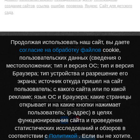
создание сайтов
ссылка
ошибки
проверка
Яндекс
Сайт для детского
,
,
,
,
,
сада
,
Продолжая использовать наш сайт, вы даете
© 2010–2026
согласие на обработку файлов
cookie,
Конструктор сайтов Nubex.RU
пользовательских данных (сведения о
местоположении; тип и версия ОС; тип и версия
Проект ООО «
Интэрсо»
Браузера; тип устройства и разрешение его
ИНН 1001172170
КПП 100101001
экрана; источник откуда пришел на сайт
пользователь; с какого сайта или по какой
Запись в реестре Российского ПО
№7282
от 03.11.2020
рекламе; язык ОС и Браузера; какие страницы
Политика обработки персональных данных
открывает и на какие кнопки нажимает
Договор оферта
пользователь; ip-адрес) в целях
функционирования сайта и проведения
статистических исследований и обзоров в
соответствии с
Политикой
. Если вы не хотите,