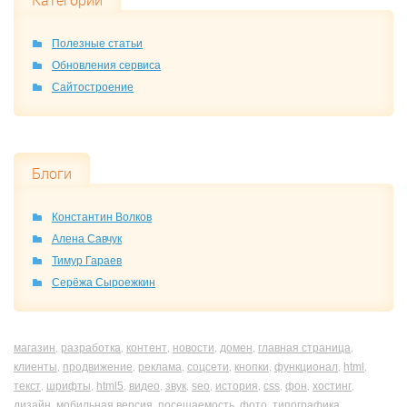
Категории
Полезные статьи
Обновления сервиса
Сайтостроение
Блоги
Константин Волков
Алена Савчук
Тимур Гараев
Серёжа Сыроежкин
магазин
разработка
контент
новости
домен
главная страница
,
,
,
,
,
,
клиенты
продвижение
реклама
соцсети
кнопки
функционал
html
,
,
,
,
,
,
,
текст
шрифты
html5
видео
звук
seo
история
css
фон
хостинг
,
,
,
,
,
,
,
,
,
,
дизайн
мобильная версия
посещаемость
фото
типографика
,
,
,
,
,