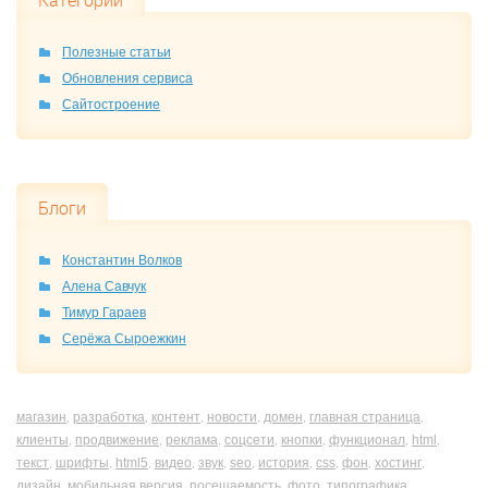
Категории
Полезные статьи
Обновления сервиса
Сайтостроение
Блоги
Константин Волков
Алена Савчук
Тимур Гараев
Серёжа Сыроежкин
магазин
разработка
контент
новости
домен
главная страница
,
,
,
,
,
,
клиенты
продвижение
реклама
соцсети
кнопки
функционал
html
,
,
,
,
,
,
,
текст
шрифты
html5
видео
звук
seo
история
css
фон
хостинг
,
,
,
,
,
,
,
,
,
,
дизайн
мобильная версия
посещаемость
фото
типографика
,
,
,
,
,