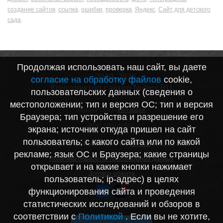
создание сайтов
ссылка
ошибки
проверка
Яндекс
Сайт для детского
,
,
,
,
,
сада
,
Продолжая использовать наш сайт, вы даете
© 2010–2026
согласие на обработку файлов
cookie,
Конструктор сайтов Nubex.RU
пользовательских данных (сведения о
местоположении; тип и версия ОС; тип и версия
Проект ООО «
Интэрсо»
Браузера; тип устройства и разрешение его
ИНН 1001172170
КПП 100101001
экрана; источник откуда пришел на сайт
пользователь; с какого сайта или по какой
Запись в реестре Российского ПО
№7282
от 03.11.2020
рекламе; язык ОС и Браузера; какие страницы
Политика обработки персональных данных
открывает и на какие кнопки нажимает
Договор оферта
пользователь; ip-адрес) в целях
функционирования сайта и проведения
статистических исследований и обзоров в
соответствии с
Политикой
. Если вы не хотите,