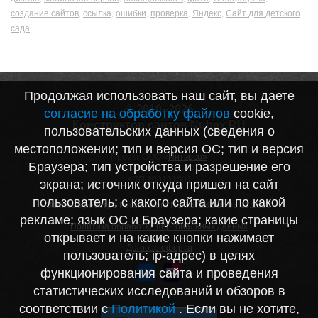
создание сайтов
ссылка
ошибки
проверка
Яндекс
Сайт для детского
,
,
,
,
,
сада
,
Продолжая использовать наш сайт, вы даете
© 2010–2026
согласие на обработку файлов
cookie,
Конструктор сайтов Nubex.RU
пользовательских данных (сведения о
местоположении; тип и версия ОС; тип и версия
Проект ООО «
Интэрсо»
Браузера; тип устройства и разрешение его
ИНН 1001172170
КПП 100101001
экрана; источник откуда пришел на сайт
пользователь; с какого сайта или по какой
Запись в реестре Российского ПО
№7282
от 03.11.2020
рекламе; язык ОС и Браузера; какие страницы
Политика обработки персональных данных
открывает и на какие кнопки нажимает
Договор оферта
пользователь; ip-адрес) в целях
функционирования сайта и проведения
статистических исследований и обзоров в
соответствии с
Политикой
. Если вы не хотите,