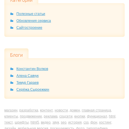
Категории
Полезные статьи
Обновления сервиса
Сайтостроение
Блоги
Константин Волков
Алена Савчук
Тимур Гараев
Серёжа Сыроежкин
магазин
разработка
контент
новости
домен
главная страница
,
,
,
,
,
,
клиенты
продвижение
реклама
соцсети
кнопки
функционал
html
,
,
,
,
,
,
,
текст
шрифты
html5
видео
звук
seo
история
css
фон
хостинг
,
,
,
,
,
,
,
,
,
,
дизайн
мобильная версия
посещаемость
фото
типографика
,
,
,
,
,