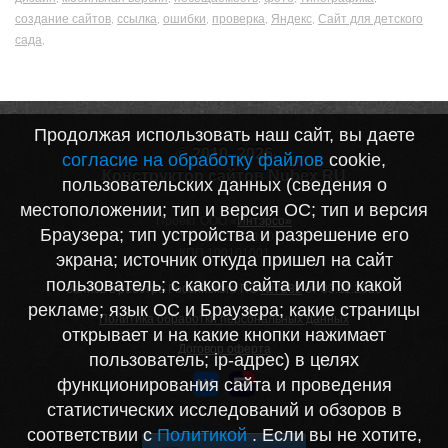
создание сайтов
ссылка
ошибки
проверка
Яндекс
Сайт для детского
,
,
,
,
,
сада
,
Продолжая использовать наш сайт, вы даете
© 2010–2026
согласие на обработку файлов
cookie,
Конструктор сайтов Nubex.RU
пользовательских данных (сведения о
местоположении; тип и версия ОС; тип и версия
Проект ООО «
Интэрсо»
Браузера; тип устройства и разрешение его
ИНН 1001172170
КПП 100101001
экрана; источник откуда пришел на сайт
пользователь; с какого сайта или по какой
Запись в реестре Российского ПО
№7282
от 03.11.2020
рекламе; язык ОС и Браузера; какие страницы
Политика обработки персональных данных
открывает и на какие кнопки нажимает
Договор оферта
пользователь; ip-адрес) в целях
функционирования сайта и проведения
статистических исследований и обзоров в
соответствии с
Политикой
. Если вы не хотите,