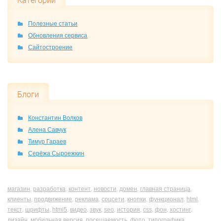
Категории
Полезные статьи
Обновления сервиса
Сайтостроение
Блоги
Константин Волков
Алена Савчук
Тимур Гараев
Серёжа Сыроежкин
магазин
разработка
контент
новости
домен
главная страница
,
,
,
,
,
,
клиенты
продвижение
реклама
соцсети
кнопки
функционал
html
,
,
,
,
,
,
,
текст
шрифты
html5
видео
звук
seo
история
css
фон
хостинг
,
,
,
,
,
,
,
,
,
,
дизайн
мобильная версия
посещаемость
фото
типографика
,
,
,
,
,