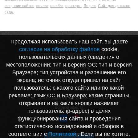
создание сайтов
ссылка
ошибки
проверка
Яндекс
Сайт для детского
,
,
,
,
,
сада
,
Продолжая использовать наш сайт, вы даете
© 2010–2026
согласие на обработку файлов
cookie,
Конструктор сайтов Nubex.RU
пользовательских данных (сведения о
местоположении; тип и версия ОС; тип и версия
Проект ООО «
Интэрсо»
Браузера; тип устройства и разрешение его
ИНН 1001172170
КПП 100101001
экрана; источник откуда пришел на сайт
пользователь; с какого сайта или по какой
Запись в реестре Российского ПО
№7282
от 03.11.2020
рекламе; язык ОС и Браузера; какие страницы
Политика обработки персональных данных
открывает и на какие кнопки нажимает
Договор оферта
пользователь; ip-адрес) в целях
функционирования сайта и проведения
статистических исследований и обзоров в
соответствии с
Политикой
. Если вы не хотите,