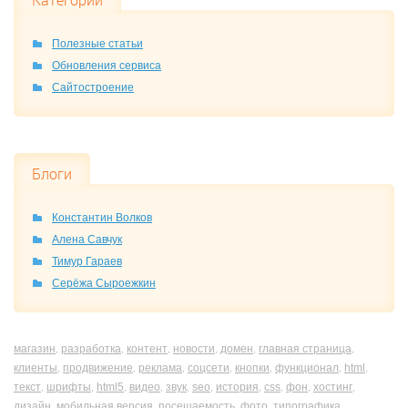
Категории
Полезные статьи
Обновления сервиса
Сайтостроение
Блоги
Константин Волков
Алена Савчук
Тимур Гараев
Серёжа Сыроежкин
магазин
разработка
контент
новости
домен
главная страница
,
,
,
,
,
,
клиенты
продвижение
реклама
соцсети
кнопки
функционал
html
,
,
,
,
,
,
,
текст
шрифты
html5
видео
звук
seo
история
css
фон
хостинг
,
,
,
,
,
,
,
,
,
,
дизайн
мобильная версия
посещаемость
фото
типографика
,
,
,
,
,