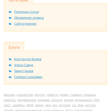
Категории
Полезные статьи
Обновления сервиса
Сайтостроение
Блоги
Константин Волков
Алена Савчук
Тимур Гараев
Серёжа Сыроежкин
магазин
разработка
контент
новости
домен
главная страница
,
,
,
,
,
,
клиенты
продвижение
реклама
соцсети
кнопки
функционал
html
,
,
,
,
,
,
,
текст
шрифты
html5
видео
звук
seo
история
css
фон
хостинг
,
,
,
,
,
,
,
,
,
,
дизайн
мобильная версия
посещаемость
фото
типографика
,
,
,
,
,