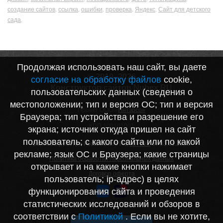
создание сайтов
ссылка
ошибки
проверка
Яндекс
Сайт для детского
,
,
,
,
,
сада
,
Продолжая использовать наш сайт, вы даете
© 2010–2026
согласие на обработку файлов
cookie,
Конструктор сайтов Nubex.RU
пользовательских данных (сведения о
местоположении; тип и версия ОС; тип и версия
Проект ООО «
Интэрсо»
Браузера; тип устройства и разрешение его
ИНН 1001172170
КПП 100101001
экрана; источник откуда пришел на сайт
пользователь; с какого сайта или по какой
Запись в реестре Российского ПО
№7282
от 03.11.2020
рекламе; язык ОС и Браузера; какие страницы
Политика обработки персональных данных
открывает и на какие кнопки нажимает
Договор оферта
пользователь; ip-адрес) в целях
функционирования сайта и проведения
статистических исследований и обзоров в
соответствии с
Политикой
. Если вы не хотите,