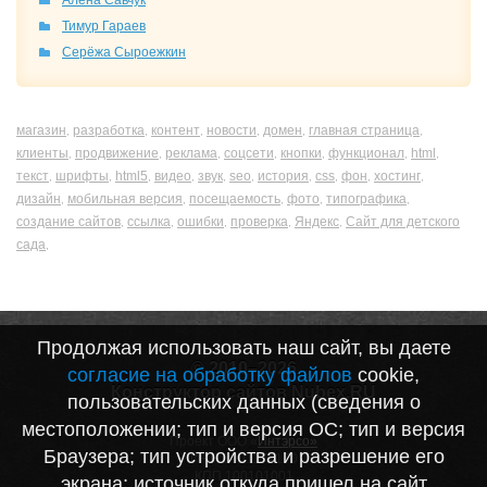
Алена Савчук
Тимур Гараев
Серёжа Сыроежкин
магазин
разработка
контент
новости
домен
главная страница
,
,
,
,
,
,
клиенты
продвижение
реклама
соцсети
кнопки
функционал
html
,
,
,
,
,
,
,
текст
шрифты
html5
видео
звук
seo
история
css
фон
хостинг
,
,
,
,
,
,
,
,
,
,
дизайн
мобильная версия
посещаемость
фото
типографика
,
,
,
,
,
создание сайтов
ссылка
ошибки
проверка
Яндекс
Сайт для детского
,
,
,
,
,
сада
,
Продолжая использовать наш сайт, вы даете
© 2010–2026
согласие на обработку файлов
cookie,
Конструктор сайтов Nubex.RU
пользовательских данных (сведения о
местоположении; тип и версия ОС; тип и версия
Проект ООО «
Интэрсо»
Браузера; тип устройства и разрешение его
ИНН 1001172170
КПП 100101001
экрана; источник откуда пришел на сайт