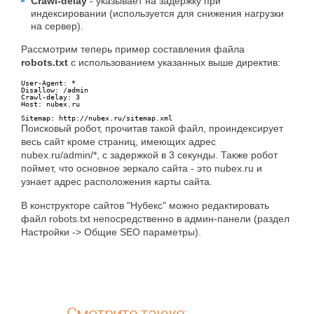
Crawl-delay
- указывает на задержку при
индексировании (используется для снижения нагрузки
на сервер).
Рассмотрим теперь пример составления файла
robots.txt
с использованием указанных выше директив:
User-Agent: *

Disallow: /admin

Crawl-delay: 3

Host: nubex.ru

Sitemap: http://nubex.ru/sitemap.xml
Поисковый робот, прочитав такой файл, проиндексирует
весь сайт кроме страниц, имеющих адрес
nubex.ru/admin/*, с задержкой в 3 секунды. Также робот
поймет, что основное зеркало сайта - это nubex.ru и
узнает адрес расположения карты сайта.
В конструкторе сайтов "Нубекс" можно редактировать
файл robots.txt непосредственно в админ-панели (раздел
Настройки -> Общие SEO параметры).
Смотрите также: