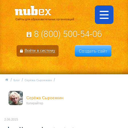
Сайты для образовательных организаций
8 (800) 500-54-06
Создать сайт
Войти в систему
Блог
Серёжа Сыроежкин
Серёжа Сыроежкин
Копирайтер
2.06.2015