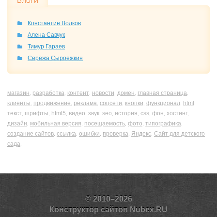
Блоги
Константин Волков
Алена Савчук
Тимур Гараев
Серёжа Сыроежкин
магазин
разработка
контент
новости
домен
главная страница
,
,
,
,
,
,
клиенты
продвижение
реклама
соцсети
кнопки
функционал
html
,
,
,
,
,
,
,
текст
шрифты
html5
видео
звук
seo
история
css
фон
хостинг
,
,
,
,
,
,
,
,
,
,
дизайн
мобильная версия
посещаемость
фото
типографика
,
,
,
,
,
создание сайтов
ссылка
ошибки
проверка
Яндекс
Сайт для детского
,
,
,
,
,
сада
,
© 2010–2026
Конструктор сайтов Nubex.RU