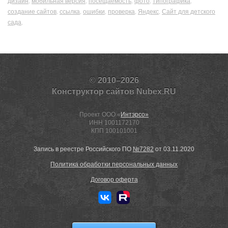
дизайн
мобильная версия
посещаемость
фото
типографика
,
,
,
,
,
создание сайтов
ссылка
ошибки
проверка
Яндекс
Сайт для детского
,
,
,
,
,
сада
,
© 2010–2026
Конструктор сайтов Nubex.RU
Проект ООО «
Интэрсо»
ИНН 1001172170
КПП 100101001
Запись в реестре Российского ПО
№7282
от 03.11.2020
Политика обработки персональных данных
Договор оферта