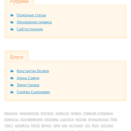
Рубрики
Полезные статьи
Обновления сервиса
Сайтостроение
Блоги
Константин Волков
Алена Савчук
Тимур Гараев
Серёжа Сыроежкин
магазин
разработка
контент
новости
домен
главная страница
,
,
,
,
,
,
клиенты
продвижение
реклама
соцсети
кнопки
функционал
html
,
,
,
,
,
,
,
текст
шрифты
html5
видео
звук
seo
история
css
фон
хостинг
,
,
,
,
,
,
,
,
,
,