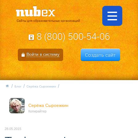
Сайты для образовательных организаций
8 (800) 500-54-06
Создать сайт
Войти в систему
Блог
Серёжа Сыроежкин
Серёжа Сыроежкин
Копирайтер
28.05.2015