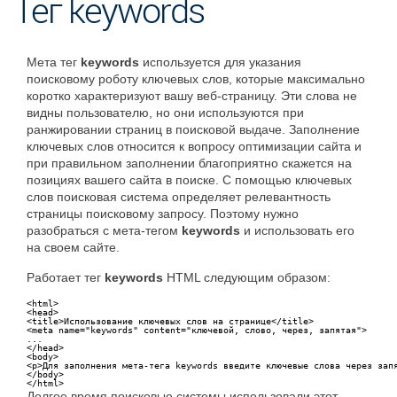
Тег keywords
Мета тег
keywords
используется для указания
поисковому роботу ключевых слов, которые максимально
коротко характеризуют вашу веб-страницу. Эти слова не
видны пользователю, но они используются при
ранжировании страниц в поисковой выдаче. Заполнение
ключевых слов относится к вопросу оптимизации сайта и
при правильном заполнении благоприятно скажется на
позициях вашего сайта в поиске. С помощью ключевых
слов поисковая система определяет релевантность
страницы поисковому запросу. Поэтому нужно
разобраться с мета-тегом
keywords
и использовать его
на своем сайте.
Работает тег
keywords
HTML следующим образом:
<html>

<head>

<title>Использование ключевых слов на странице</title>

<meta name="keywords" content="ключевой, слово, через, запятая">

...

</head>

<body>

<p>Для заполнения мета-тега keywords введите ключевые слова через запя
</body>

</html>
Долгое время поисковые системы использовали этот