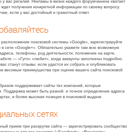
о у вас регалий. Рекламы в жизни каждого форумчанина хватает
н ждет получения конкретной информации по своему вопросу.
чае, если у вас достойный и грамотный ответ.
добавляйтесь
 расположение поисковой системы «Google», зарегистрируйте
 в сети «Google+». Обязательно укажите там всю возможную
дреса, телефоны, род деятельности, положение на карте,
аботе — «Гугл» «любит», когда аккаунты заполнены подробно.
ас станут отзывы: если удастся их собрать и опубликовать
вам весомые преимущества при оценке вашего сайта поисковой
бразом поддерживает сайты тех компаний, которые
и. Поддержка может быть разной: и точное определение адреса
артах, и более высокая позиция в поисковой выдаче.
циальных сетях
ный прием при раскрутке сайта — зарегистрировать сообщество
тересных для вас соцсетях («Facebook», «Вконтакте»,