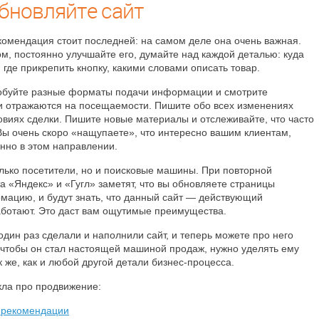
бновляйте сайт
екомендация стоит последней: на самом деле она очень важная.
ом, постоянно улучшайте его, думайте над каждой деталью: куда
где прикрепить кнопку, какими словами описать товар.
обуйте разные форматы подачи информации и смотрите
они отражаются на посещаемости. Пишите обо всех изменениях
ловиях сделки. Пишите новые материалы и отслеживайте, что часто
. Вы очень скоро «нащупаете», что интересно вашим клиентам,
нно в этом направлении.
олько посетители, но и поисковые машины. При повторной
а «Яндекс» и «Гугл» заметят, что вы обновляете страницы
мацию, и будут знать, что данный сайт — действующий
аботают. Это даст вам ощутимые преимущества.
один раз сделали и наполнили сайт, и теперь можете про него
, чтобы он стал настоящей машиной продаж, нужно уделять ему
 же, как и любой другой детали бизнес-процесса.
кла про продвижение:
рекомендации