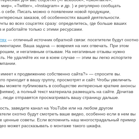
ир», «Twitter», «Instagram» и др. ) и регулярно сообщать
 о себе. Писать можно о появлении новой продукции,
нтересных заказов, об особенностях вашей деятельности.
унты во всех соцсетях сразу: определитесь, где больше ваших
 и работайте только с этими ресурсами.
тях
— отличный источник обратной связи: посетители будут охотно
мментарии. Ваша задача — вовремя на них отвечать. При этом
орошим, и негативным отзывам. На негативные отзывы нужно
ть. Не удаляйте их ни в коем случае — этим вы легко испортите
омпании.
 имеет к продвижению собственно сайта?» — спросите вы.
кто приходит в вашу группу, просмотрят и сайт. Чтобы увеличить
вы можете публиковать в сообществе интересные краткие анонсы
фиями), а полный текст материала размещать на сайте. Дочитав
, люди отправятся просматривать вашу страницу дальше.
ность, заведите канал на YouTube или на любом другом
атели охотно будут смотреть ваше видео, особенно если в нем вы
те ценные советы. Если вспомнить наш многострадальный пример
део может рассказывать о монтаже такого шкафа.