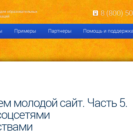
8 (800) 5
для образовательных
заций
ы
Примеры
Партнеры
Помощь и поддержк
м молодой сайт. Часть 5.
соцсетями
ствами