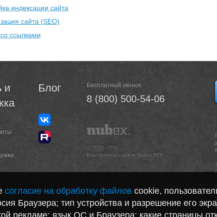
йка индексации сайта
зация сайта (SEO)
 со ссылками
 и
Блог
Бесплатный звонок
8 (800) 500-54-06
жка
веты
© 2010–2026
ержки
Конструктор сайтов Nubex.RU
те
согласие на обработку файлов
cookie, пользовател
сия Браузера; тип устройства и разрешение его экра
акой рекламе; язык ОС и Браузера; какие страницы от