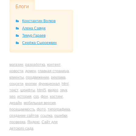
Блоги
Константин Волков
Алена Савчук
Тимур Гараев
Серёжа Сыроежкин
магазин
разработка
контент
,
,
,
новости
домен
главная страница
,
,
,
клиенты
продвижение
реклама
,
,
,
соцсети
кнопки
функционал
html
,
,
,
,
текст
шрифты
html5
видео
звук
,
,
,
,
,
seo
история
css
фон
хостинг
,
,
,
,
,
дизайн
мобильная версия
,
,
посещаемость
фото
типографика
,
,
,
создание сайтов
ссылка
ошибки
,
,
,
проверка
Яндекс
Сайт для
,
,
детского сада
,