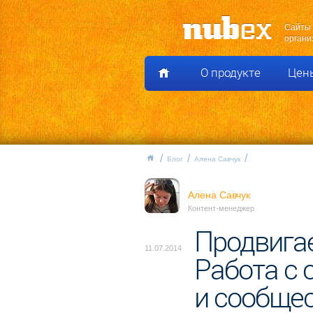
Сайты 
органи
О продукте
Цен
Блог
Алена Савчук
Алена Савчук
Контент-менеджер
Продвигае
11.07.2014
Работа с 
и сообще