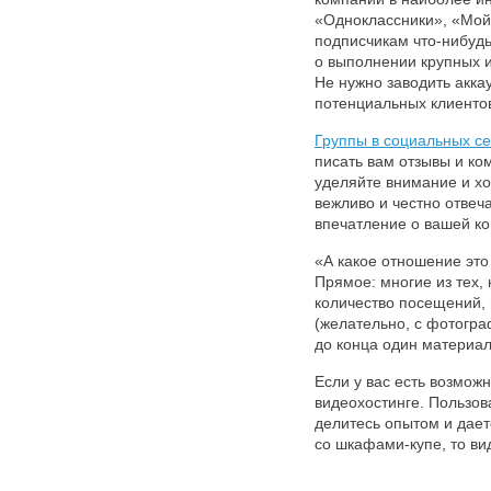
«Одноклассники», «Мой м
подписчикам что-нибудь
о выполнении крупных и
Не нужно заводить акка
потенциальных клиентов
Группы в социальных се
писать вам отзывы и ко
уделяйте внимание и х
вежливо и честно отвеча
впечатление о вашей к
«А какое отношение это
Прямое: многие из тех, 
количество посещений, 
(желательно, с фотогра
до конца один материал
Если у вас есть возмож
видеохостинге. Пользов
делитесь опытом и дае
со шкафами-купе, то ви