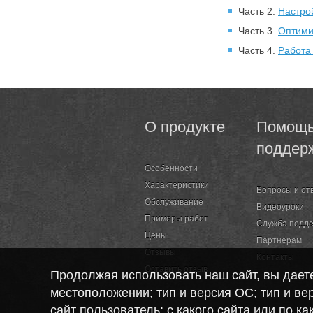
Часть 2.
Настро
Часть 3.
Оптими
Часть 4.
Работа
О продукте
Помощь
поддер
Особенности
Характеристики
Вопросы и от
Обслуживание
Видеоуроки
Примеры работ
Служба подд
Цены
Партнерам
Отзывы
Контакты
Оставить отзыв
Продолжая использовать наш сайт, вы дае
местоположении; тип и версия ОС; тип и вер
сайт пользователь; с какого сайта или по к