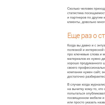
Сколько человек приход
статистика посещаемост
и партнеров по другим к
клиенты, довольно мног
Еще раз о с
Когда вы давно и с энту
полезной и интересной
про ключевые слова и ме
материалов их нужно де
хорошо продуманного ш
своего профессионально
компании нужен сайт, з
достаточно разбираетес
В случае когда журналис
на вычитку кому-то, кто
попытаться опубликоват
посвященном мебели и р
или просто указать назв