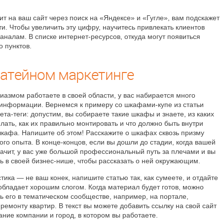
ит на ваш сайт через поиск на «Яндексе» и «Гугле», вам подскажет
и. Чтобы увеличить эту цифру, научитесь привлекать клиентов
аналам. В списке интернет-ресурсов, откуда могут появиться
о пунктов.
татейном маркетинге
зиазмом работаете в своей области, у вас набирается много
 информации. Вернемся к примеру со шкафами-купе из статьи
та-теги: допустим, вы собираете такие шкафы и знаете, из каких
лать, как их правильно монтировать и что должно быть внутри
кафа. Напишите об этом! Расскажите о шкафах сквозь призму
го опыта. В конце-концов, если вы дошли до стадии, когда вашей
начит, у вас уже большой профессиональный путь за плечами и вы
ь в своей бизнес-нише, чтобы рассказать о ней окружающим.
тика — не ваш конек, напишите статью так, как сумеете, и отдайте
 обладает хорошим слогом. Когда материал будет готов, можно
ь его в тематическом сообществе, например, на портале,
емонту квартир. В текст вы можете добавить ссылку на свой сайт
ание компании и город, в котором вы работаете.