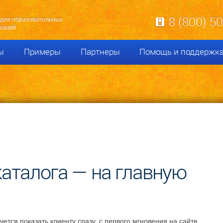
8 (800) 5
для образовательных
заций
ы
Примеры
Партнеры
Помощь и поддержк
аталога — на главную
чется показать клиенту сразу, с первого мгновения на сайте.