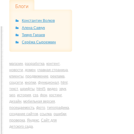
Блоги
Константин Волков
Алена Савчук
Тимур Гараев
Серёжа Сыроежкин
магазин
разработка
контент
,
,
,
новости
домен
главная страница
,
,
,
клиенты
продвижение
реклама
,
,
,
соцсети
кнопки
функционал
html
,
,
,
,
текст
шрифты
html5
видео
звук
,
,
,
,
,
seo
история
css
фон
хостинг
,
,
,
,
,
дизайн
мобильная версия
,
,
посещаемость
фото
типографика
,
,
,
создание сайтов
ссылка
ошибки
,
,
,
проверка
Яндекс
Сайт для
,
,
детского сада
,