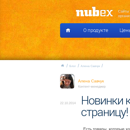
Сайты 
органи
О продукте
Цен
Блог
Алена Савчук
Алена Савчук
Контент-менеджер
Новинки к
22.10.2014
страницу!
Есть товары, которые хо