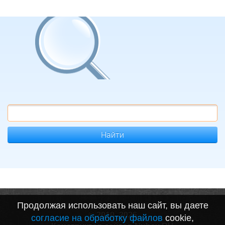
Найти
Продолжая использовать наш сайт, вы даете
© 2010–2026
согласие на обработку файлов
cookie,