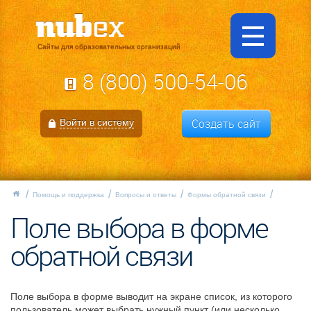
Сайты для образовательных организаций
8 (800) 500-54-06
Создать сайт
Войти в систему
Помощь и поддержка
Вопросы и ответы
Формы обратной связи
Поле выбора в форме
обратной связи
Поле выбора в форме выводит на экране список, из которого
пользователь может выбрать нужный пункт (или несколько