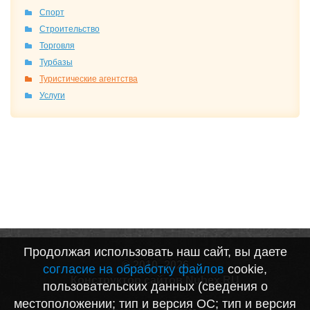
Спорт
Строительство
Торговля
Турбазы
Туристические агентства
Услуги
Продолжая использовать наш сайт, вы даете
© 2010–2026
согласие на обработку файлов
cookie,
Конструктор сайтов Nubex.RU
пользовательских данных (сведения о
местоположении; тип и версия ОС; тип и версия