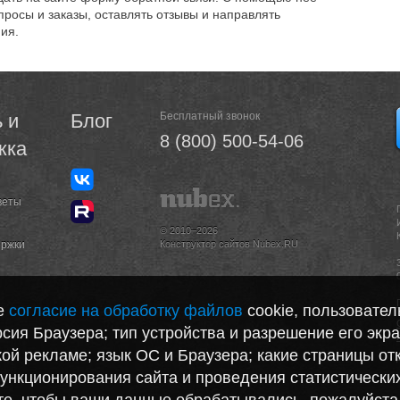
просы и заказы, оставлять отзывы и направлять
ия.
 и
Блог
Бесплатный звонок
8 (800) 500-54-06
жка
веты
© 2010–2026
ержки
Конструктор сайтов Nubex.RU
те
согласие на обработку файлов
cookie, пользовател
сия Браузера; тип устройства и разрешение его экра
акой рекламе; язык ОС и Браузера; какие страницы от
функционирования сайта и проведения статистически