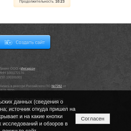
Продолжительность:
10:23
Создать сайт
Проект ООО «
Интэрсо»
ИНН 1001172170
КПП 100101001
Запись в реестре Российского ПО
№7282
от
03.11.2020
Политика обработки персональных данных
ьских данных (сведения о
Соглaсие нa обpaботку пеpсонaльныx дaнныx
на; источник откуда пришел на
пользовaтеля сaйтa
крывает и на какие кнопки
Договор оферта
Согласен
х исследований и обзоров в