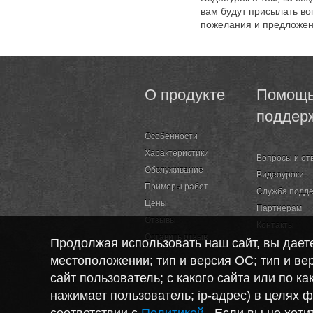
вам будут присылать во
пожелания и предложен
О продукте
Помощь
поддер
Особенности
Характеристики
Вопросы и от
Обслуживание
Видеоуроки
Примеры работ
Служба подд
Цены
Партнерам
Отзывы
Контакты
Оставить отзыв
Продолжая использовать наш сайт, вы дае
местоположении; тип и версия ОС; тип и вер
сайт пользователь; с какого сайта или по к
нажимает пользователь; ip-адрес) в целях 