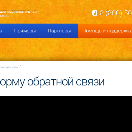
8 (800) 5
для образовательных
заций
ы
Примеры
Партнеры
Помощь и поддержк
ратная связь
форму обратной связи