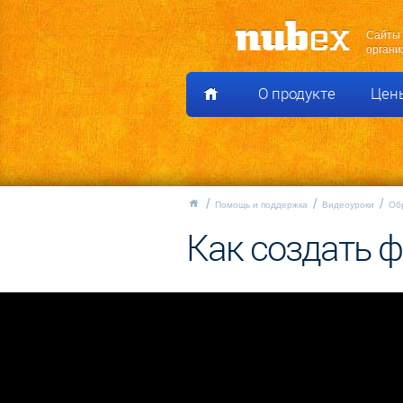
Сайты 
органи
О продукте
Цен
Помощь и поддержка
Видеоуроки
Об
Как создать 