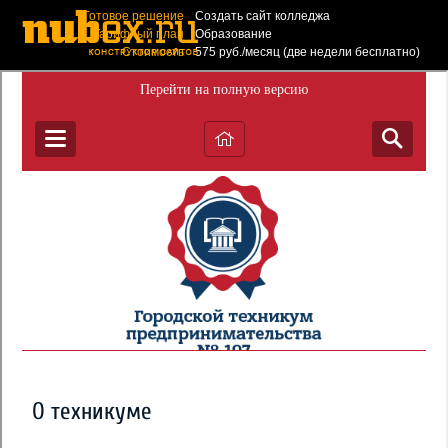
Готовое решение
Создать сайт колледжа
Тарифный план
Образование
Стоимость
575 руб./месяц (две недели бесплатно)
Создать такой
сайт