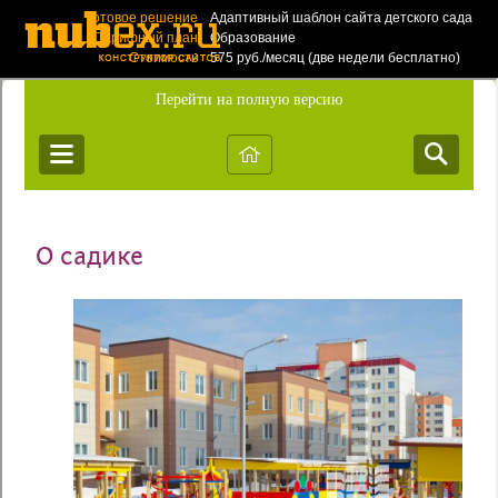
Готовое решение
Адаптивный шаблон сайта детского сада
Тарифный план
Образование
Стоимость
575 руб./месяц (две недели бесплатно)
Создать такой
сайт